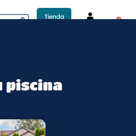
Tienda
0
online
Mi cuenta
nstrucción
Servicios
 piscina