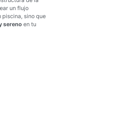
structura de la
ar un flujo
 piscina, sino que
y sereno
en tu