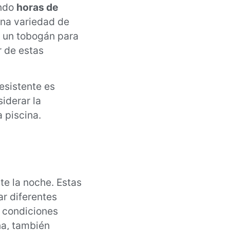
ando
horas de
una variedad de
r un tobogán para
r de estas
resistente es
iderar la
 piscina.
te la noche. Estas
r diferentes
r condiciones
na, también