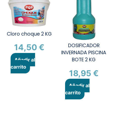
Cloro choque 2 KG
DOSIFICADOR
14,50
€
INVERNADA PISCINA
BOTE 2 KG
Añadir al
carrito
18,95
€
Añadir al
carrito