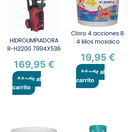
Cloro 4 acciones B.
HIDROLIMPIADORA
4 kilos mosaico
R-H2200 7994X536
19,95
€
169,95
€
Añadir al
Añadir al
carrito
carrito