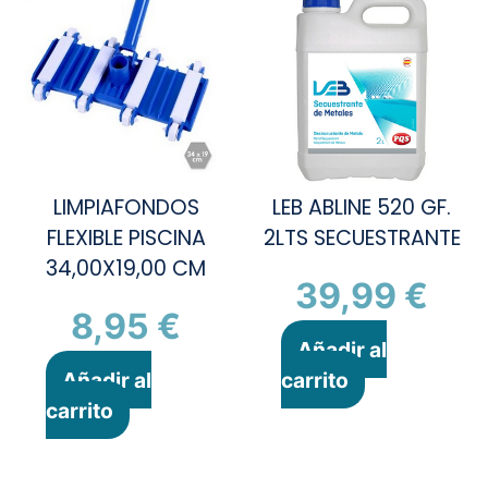
LIMPIAFONDOS
LEB ABLINE 520 GF.
FLEXIBLE PISCINA
2LTS SECUESTRANTE
34,00X19,00 CM
39,99
€
8,95
€
Añadir al
Añadir al
carrito
carrito