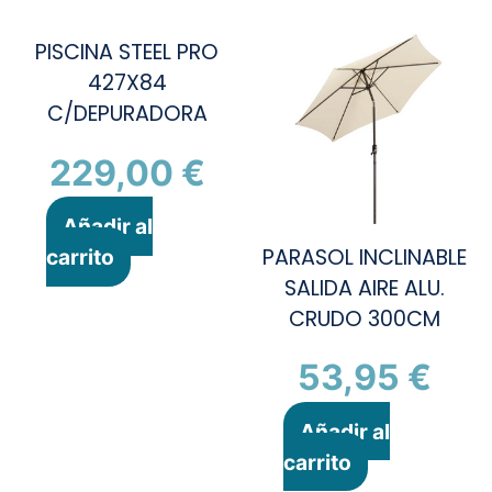
PISCINA STEEL PRO
427X84
C/DEPURADORA
229,00
€
Añadir al
PARASOL INCLINABLE
carrito
SALIDA AIRE ALU.
CRUDO 300CM
53,95
€
Añadir al
carrito