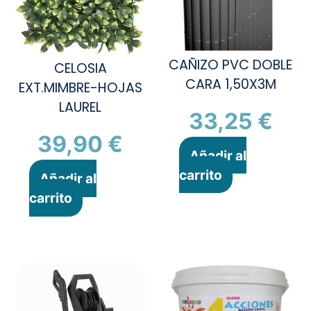
CAÑIZO PVC DOBLE
CELOSIA
CARA 1,50X3M
EXT.MIMBRE-HOJAS
LAUREL
33,25
€
39,90
€
Añadir al
carrito
Añadir al
carrito