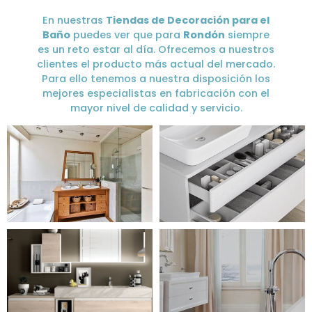
En nuestras
Tiendas de Decoración para el
Baño
puedes ver que para
Rondón
siempre
es un reto estar al día. Ofrecemos a nuestros
clientes el producto más actual del mercado.
Para ello tenemos a nuestra disposición los
mejores especialistas en fabricación con el
mayor nivel de calidad y servicio.