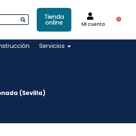
Tienda
0
online
Mi cuenta
nstrucción
Servicios
onada (Sevilla)