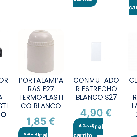
car
TOR
PORTALAMPA
CONMUTADO
C
RAS E27
R ESTRECHO
A
TERMOPLASTI
BLANCO S27
R
TI
CO BLANCO
L
4,90
€
SO
1,85
€
Añadir al
€
Añadir al
carrito