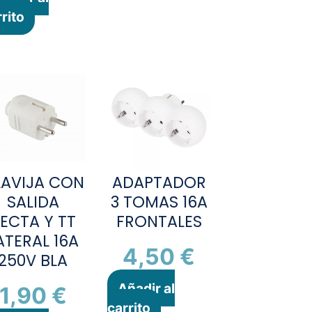
rito
LAVIJA CON
ADAPTADOR
SALIDA
3 TOMAS 16A
ECTA Y TT
FRONTALES
ATERAL 16A
4,50
€
250V BLA
Añadir al
1,90
€
carrito