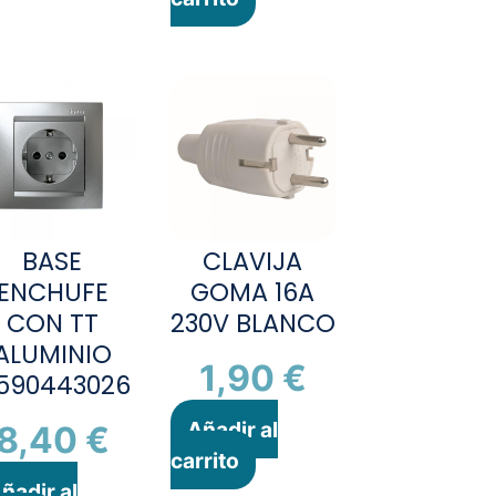
BASE
CLAVIJA
ENCHUFE
GOMA 16A
CON TT
230V BLANCO
ALUMINIO
1,90
€
1590443026
Añadir al
8,40
€
carrito
ñadir al