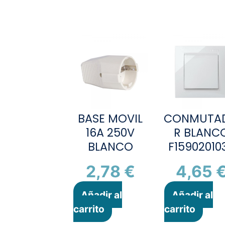
BASE MOVIL
CONMUTA
16A 250V
R BLANC
BLANCO
F15902010
2,78
€
4,65
Añadir al
Añadir al
carrito
carrito