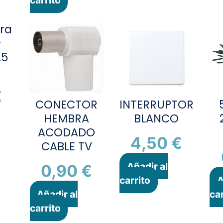
ara
-
5
€
CONECTOR
INTERRUPTOR
HEMBRA
BLANCO
ACODADO
4,50
€
CABLE TV
Añadir al
0,90
€
carrito
A
Añadir al
car
carrito