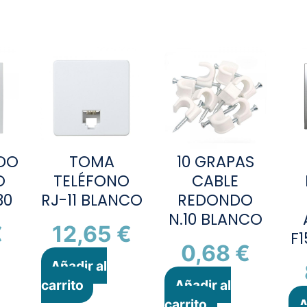
DO
TOMA
10 GRAPAS
O
TELÉFONO
CABLE
30
RJ-11 BLANCO
REDONDO
N.10 BLANCO
€
12,65
€
F
0,68
€
Añadir al
carrito
Añadir al
carrito
A