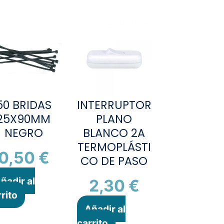
50 BRIDAS
INTERRUPTOR
25X90MM
PLANO
NEGRO
BLANCO 2A
TERMOPLÁSTI
0,50
€
CO DE PASO
ñadir al
2,30
€
rito
Añadir al
carrito