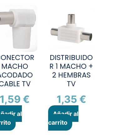
CONECTOR
DISTRIBUIDO
MACHO
R 1 MACHO +
ACODADO
2 HEMBRAS
CABLE TV
TV
1,59
€
1,35
€
ñadir al
Añadir al
rito
carrito