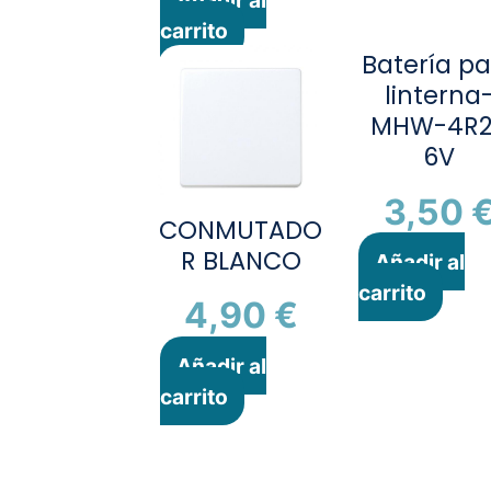
carrito
Batería p
linterna
MHW-4R2
6V
3,50
CONMUTADO
R BLANCO
Añadir al
carrito
4,90
€
Añadir al
carrito