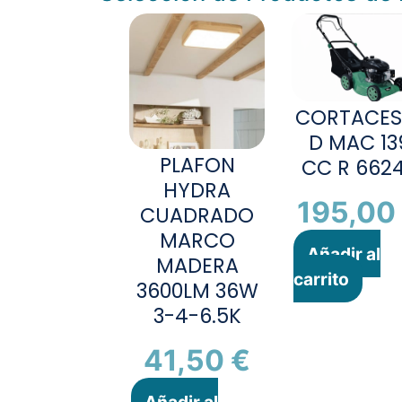
CORTACES
D MAC 13
PLAFON
CC R 662
HYDRA
195,0
CUADRADO
MARCO
Añadir al
MADERA
carrito
3600LM 36W
3-4-6.5K
41,50
€
Añadir al