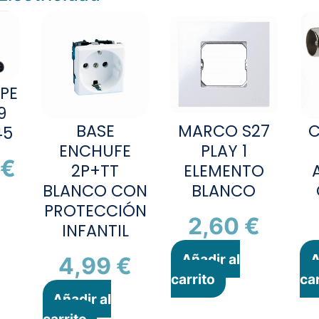
PE
9
BASE
MARCO S27
45
ENCHUFE
PLAY 1
0
€
2P+TT
ELEMENTO
BLANCO CON
BLANCO
PROTECCIÓN
2,60
€
INFANTIL
Añadir al
A
4,99
€
carrito
car
Añadir al
carrito