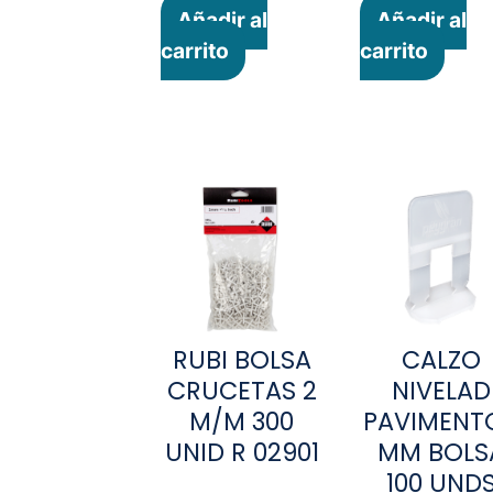
Añadir al
Añadir al
carrito
carrito
RUBI BOLSA
CALZO
CRUCETAS 2
NIVELAD
M/M 300
PAVIMENTO
UNID R 02901
MM BOLS
100 UND