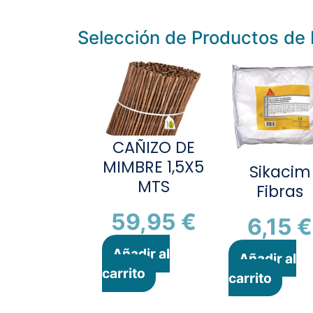
Selección de Productos de 
CAÑIZO DE
MIMBRE 1,5X5
Sikacim
MTS
Fibras
59,95
€
6,15
€
Añadir al
Añadir al
carrito
carrito