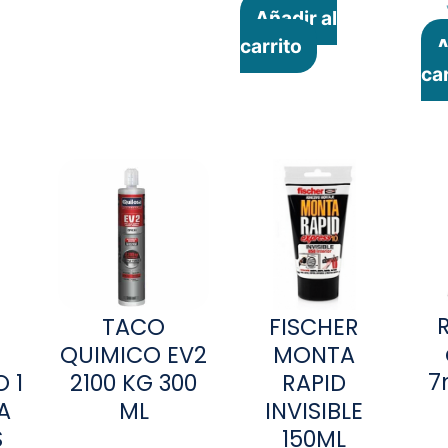
Añadir al
carrito
A
car
TACO
FISCHER
QUIMICO EV2
MONTA
7
 1
2100 KG 300
RAPID
A
ML
INVISIBLE
S
150ML