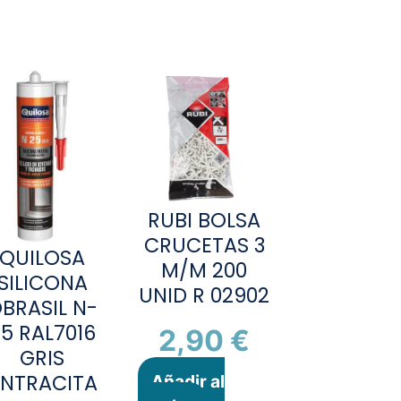
RUBI BOLSA
CRUCETAS 3
QUILOSA
M/M 200
SILICONA
UNID R 02902
BRASIL N-
5 RAL7016
2,90
€
GRIS
NTRACITA
Añadir al