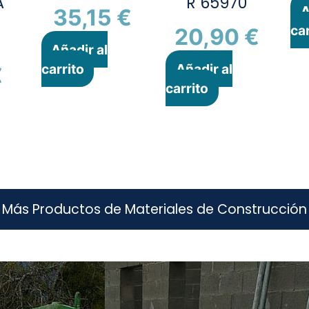
A
R 65970
A
35,15
€
car
20,90
€
Añadir al
carrito
Añadir al
€
carrito
Más Productos de Materiales de Construcción
n