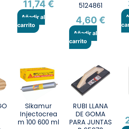
11,74
€
5124861
€
A
Añadir al
4,60
€
car
carrito
Añadir al
carrito
GO
Sikamur
RUBI LLANA
Injectocrea
DE GOMA
m 100 600 ml
PARA JUNTAS