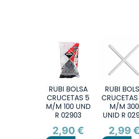
RUBI BOLSA
RUBI BOL
CRUCETAS 5
CRUCETAS 
M/M 100 UND
M/M 30
R 02903
UNID R 029
2,90
€
2,99