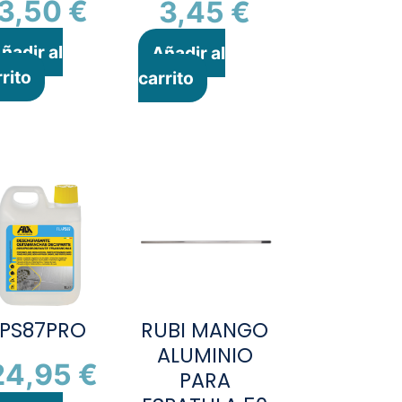
3,50
€
3,45
€
ñadir al
Añadir al
rito
carrito
PS87PRO
RUBI MANGO
ALUMINIO
24,95
€
PARA