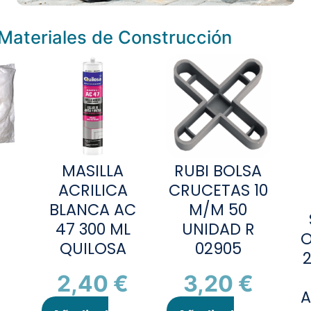
Materiales de Construcción
MASILLA
RUBI BOLSA
ACRILICA
CRUCETAS 10
BLANCA AC
M/M 50
47 300 ML
UNIDAD R
O
QUILOSA
02905
2
2,40
€
3,20
€
A