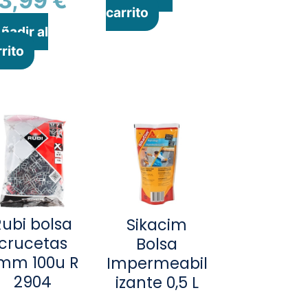
3,99
€
carrito
ñadir al
rito
Rubi bolsa
Sikacim
crucetas
Bolsa
mm 100u R
Impermeabil
2904
izante 0,5 L