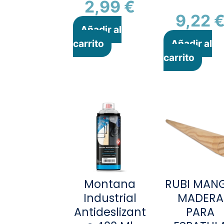
2,99
€
9,22
Añadir al
carrito
Añadir al
carrito
Montana
RUBI MAN
Industrial
MADERA
Antideslizant
PARA