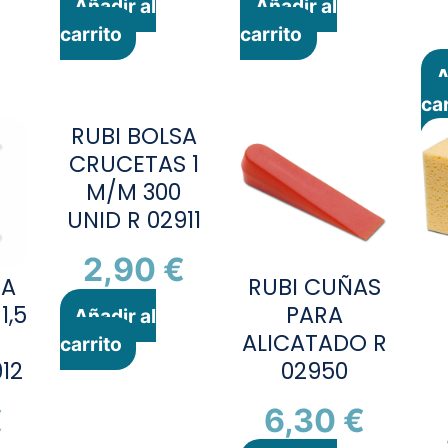
Añadir al
Añadir al
carrito
carrito
A
car
RUBI BOLSA
CRUCETAS 1
M/M 300
UNID R 02911
2,90
€
SA
RUBI CUÑAS
1,5
PARA
Añadir al
0
ALICATADO R
carrito
12
02950
€
6,30
€