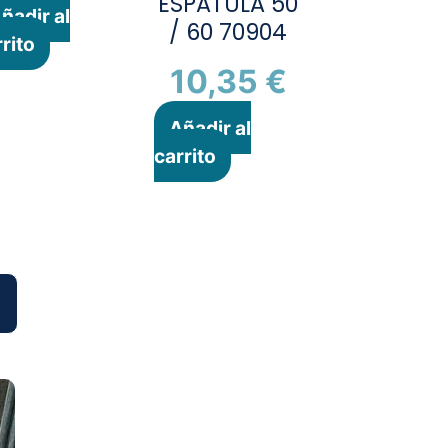
ESPATULA 50
ñadir al
/ 60 70904
rito
10,35
€
Añadir al
carrito