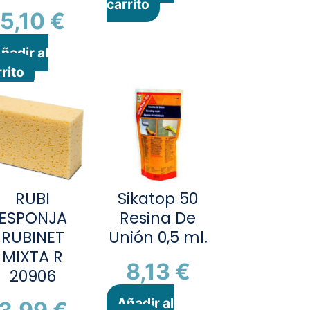
carrito
5,10
€
ñadir al
rito
RUBI
Sikatop 50
ESPONJA
Resina De
RUBINET
Unión 0,5 ml.
MIXTA R
8,13
€
20906
Añadir al