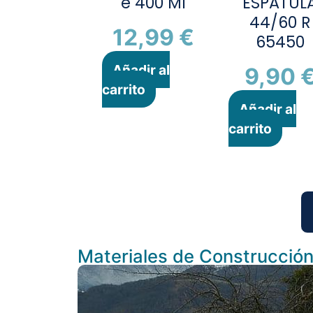
e 400 Ml
ESPATUL
44/60 R
12,99
€
65450
Añadir al
9,90
carrito
Añadir al
carrito
Materiales de Construcció