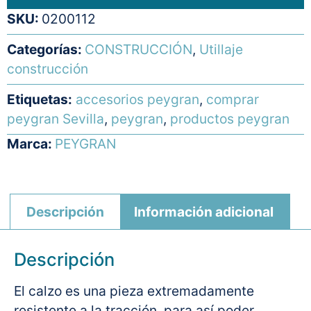
SKU:
0200112
Categorías:
CONSTRUCCIÓN
,
Utillaje
construcción
Etiquetas:
accesorios peygran
,
comprar
peygran Sevilla
,
peygran
,
productos peygran
Marca:
PEYGRAN
Descripción
Información adicional
Descripción
El calzo es una pieza extremadamente
resistente a la tracción, para así poder