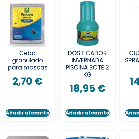
Cebo
DOSIFICADOR
CU
granulado
INVERNADA
SPRA
para moscas
PISCINA BOTE 2
KG
2,70
€
1
18,95
€
Añadir al carrito
Añadir al carrito
Añadi