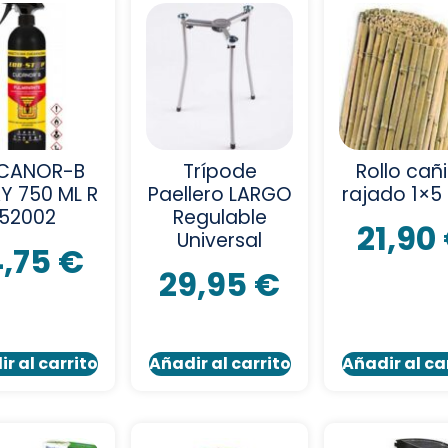
CANOR-B
Trípode
Rollo cañ
Y 750 ML R
Paellero LARGO
rajado 1×5
52002
Regulable
21,90
Universal
4,75
€
29,95
€
r al carrito
Añadir al carrito
Añadir al ca