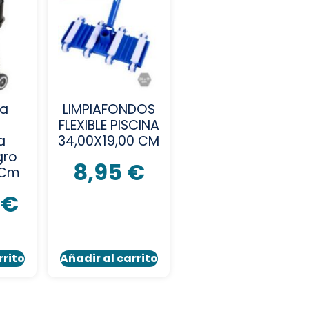
oa
LIMPIAFONDOS
n
FLEXIBLE PISCINA
a
34,00X19,00 CM
gro
8,95
€
8Cm
0
€
rrito
Añadir al carrito