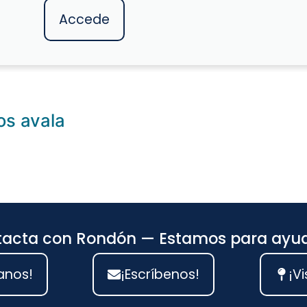
Accede
os avala
acta con Rondón — Estamos para ayu
anos!
¡Escríbenos!
¡Vi