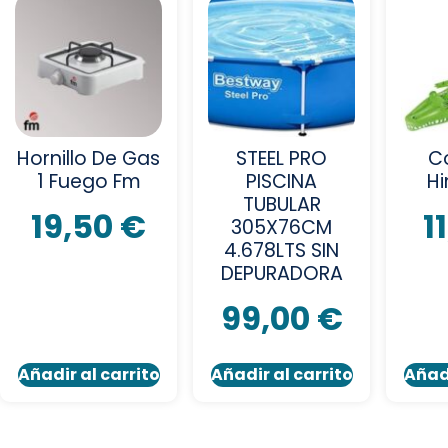
Hornillo De Gas
STEEL PRO
C
1 Fuego Fm
PISCINA
H
TUBULAR
19,50
€
1
305X76CM
4.678LTS SIN
DEPURADORA
99,00
€
Añadir al carrito
Añadir al carrito
Añadi