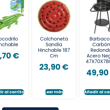
ocodrilo
Colchoneta
Barbac
inchable
Sandía
Carbó
Hinchable 187
Redond
1,70
€
Cm
Acero Ne
47X70X7
23,90
€
49,9
r al carrito
Leer más
Añadir al ca