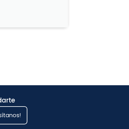
darte
sítanos!