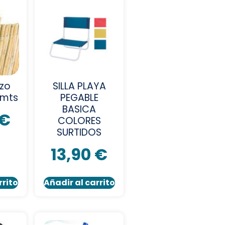
izo
SILLA PLAYA
 mts
PEGABLE
BASICA
€
COLORES
SURTIDOS
13,90
€
rrito
Añadir al carrito