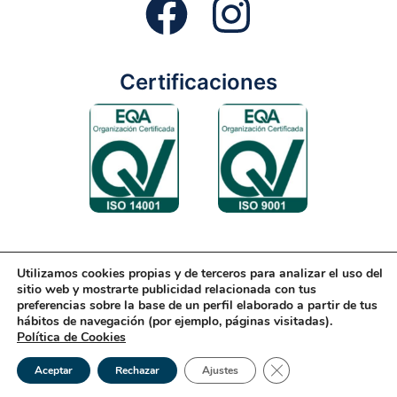
Certificaciones
Utilizamos cookies propias y de terceros para analizar el uso del
Aviso Legal
Condiciones Generales
Diseño Web
sitio web y mostrarte publicidad relacionada con tus
preferencias sobre la base de un perfil elaborado a partir de tus
Política de Cookies
Política de Gestión
hábitos de navegación (por ejemplo, páginas visitadas).
Política de Cookies
Política de Privacidad
Reciclaje
Tienda Online
Cerrar el banner de 
© 2026 Rondón | Todos los derechos reservados
Aceptar
Rechazar
Ajustes