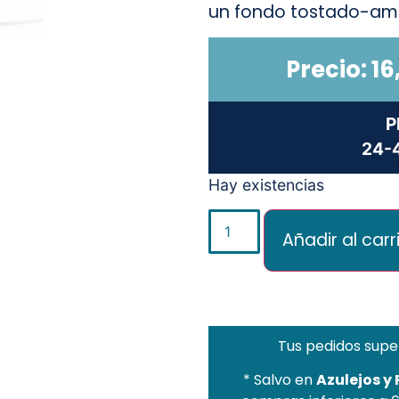
un fondo tostado-am
Precio:
16
P
24-4
Hay existencias
Añadir al carr
Tus pedidos supe
* Salvo en
Azulejos y