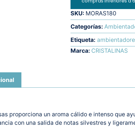
compras inferiores a 
SKU:
MORAS180
Categorías:
Ambientado
Etiqueta:
ambientadore
Marca:
CRISTALINAS
ional
as proporciona un aroma cálido e intenso que ay
ancia con una salida de notas silvestres y ligera