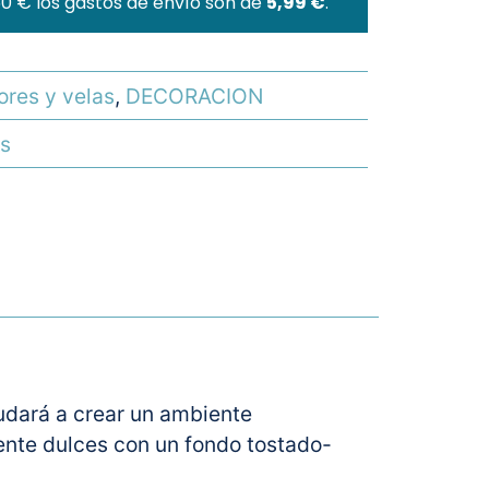
60 € los gastos de envío son de
5,99 €
.
res y velas
,
DECORACION
s
udará a crear un ambiente
mente dulces con un fondo tostado-