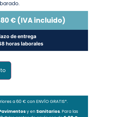
barado.
,80
€
(IVA incluido)
lazo de entrega
8 horas laborales
ito
riores a 60 € con ENVÍO GRATIS*.
 Pavimentos
y en
Sanitarios
. Para las