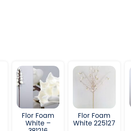
Flor Foam
Flor Foam
White –
White 225127
381216