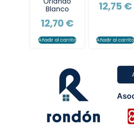
Orlando
12,75
€
Blanco
12,70
€
Añadir al carrito
Añadir al carrit
Asoc