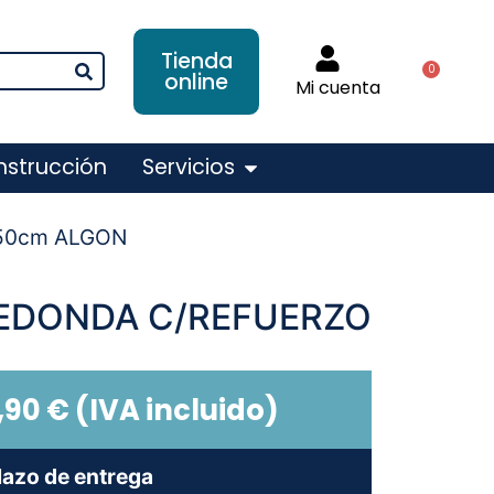
Tienda
0
online
Mi cuenta
nstrucción
Servicios
50cm ALGON
EDONDA C/REFUERZO
,90
€
(IVA incluido)
lazo de entrega