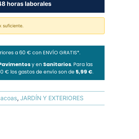
8 horas laborales
 suficiente.
riores a 60 € con ENVÍO GRATIS*.
 Pavimentos
y en
Sanitarios
. Para las
60 € los gastos de envío son de
5,99 €
.
bacoas
,
JARDÍN Y EXTERIORES