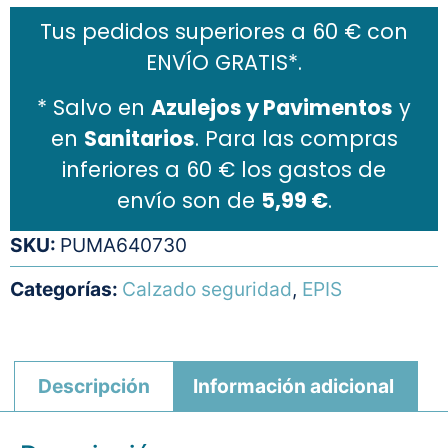
Tus pedidos superiores a 60 € con
ENVÍO GRATIS*.
* Salvo en
Azulejos y Pavimentos
y
en
Sanitarios
. Para las compras
inferiores a 60 € los gastos de
envío son de
5,99 €
.
SKU:
PUMA640730
Categorías:
Calzado seguridad
,
EPIS
Descripción
Información adicional