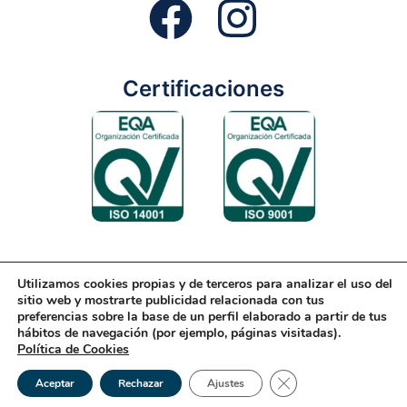
Certificaciones
Utilizamos cookies propias y de terceros para analizar el uso del
Aviso Legal
Condiciones Generales
Diseño Web
sitio web y mostrarte publicidad relacionada con tus
preferencias sobre la base de un perfil elaborado a partir de tus
Política de Cookies
Política de Gestión
hábitos de navegación (por ejemplo, páginas visitadas).
Política de Cookies
Política de Privacidad
Reciclaje
Tienda Online
Cerrar el banner de 
© 2026 Rondón | Todos los derechos reservados
Aceptar
Rechazar
Ajustes