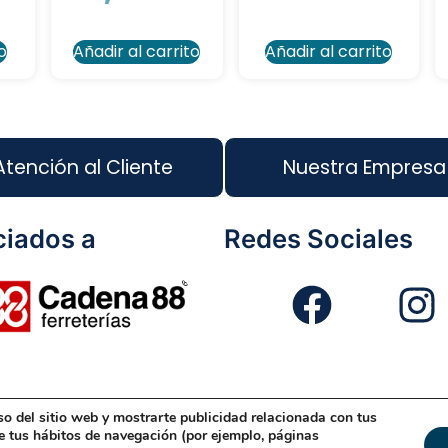
o
Añadir al carrito
Añadir al carrito
Atención al Cliente
Nuestra Empresa
iados a
Redes Sociales
so del sitio web y mostrarte publicidad relacionada con tus
eño Web
Política de Cookies
Política de Gestión
Políti
de tus hábitos de navegación (por ejemplo, páginas