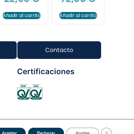
Añadir al carrito
Añadir al carrito
Contacto
Certificaciones
ca de Privacidad
Reciclaje
Tienda Online
Cerrar el bann
Aceptar
Rechazar
Ajustes