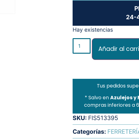
P
24-4
Hay existencias
Añadir al carr
Tus pedidos supe
* Salvo en
Azulejos y
compras inferiores a 
SKU:
FIS513395
Categorías:
FERRETERÍ