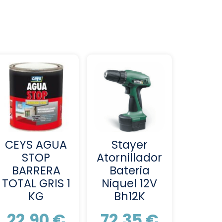
CEYS AGUA
Stayer
STOP
Atornillador
BARRERA
Bateria
TOTAL GRIS 1
Niquel 12V
KG
Bh12K
22,90
€
72,35
€