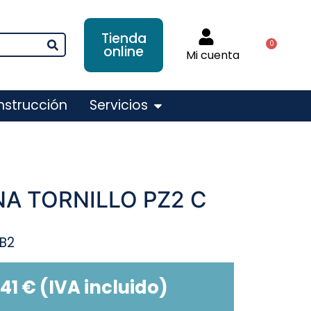
Tienda
0
online
Mi cuenta
nstrucción
Servicios
A TORNILLO PZ2 C
BB2
,41
€
(IVA incluido)