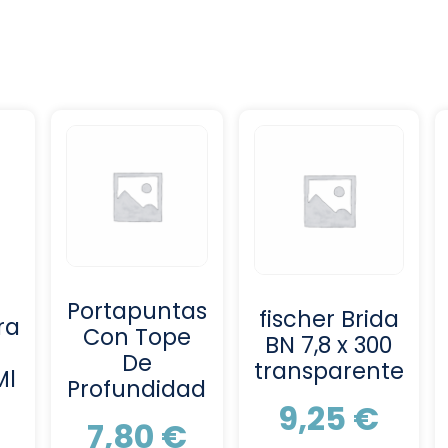
Portapuntas
fischer Brida
ra
Con Tope
BN 7,8 x 300
De
transparente
Ml
Profundidad
9,25
€
7,80
€