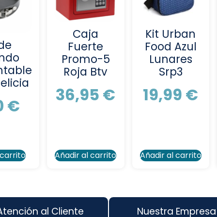
Caja
Kit Urban
de
Fuerte
Food Azul
ndo
Promo-5
Lunares
table
Roja Btv
Srp3
elicia
36,95
€
19,99
€
0
€
 carrito
Añadir al carrito
Añadir al carrito
Atención al Cliente
Nuestra Empresa