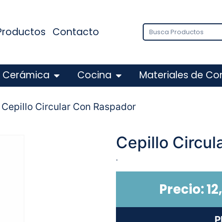
Productos
Contacto
Cerámica
Cocina
Materiales de Co
 Cepillo Circular Con Raspador
Cepillo Circu
.
Precio:
12
P