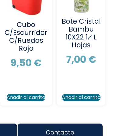
Bote Cristal
Cubo
Bambu
C/Escurridor
10X22 1,4L
C/Ruedas
Hojas
Rojo
7,00
€
9,50
€
Añadir al carrito
Añadir al carrito
Contacto