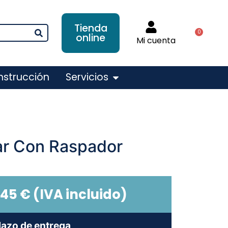
Tienda
0
online
Mi cuenta
nstrucción
Servicios
lar Con Raspador
,45
€
(IVA incluido)
lazo de entrega