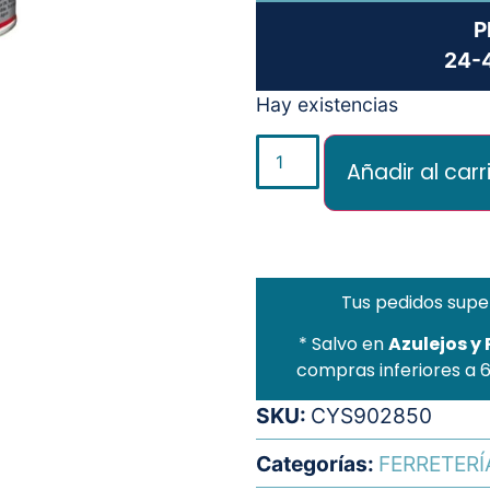
P
24-4
Hay existencias
Añadir al carr
Tus pedidos supe
* Salvo en
Azulejos y
compras inferiores a 
SKU:
CYS902850
Categorías:
FERRETERÍ