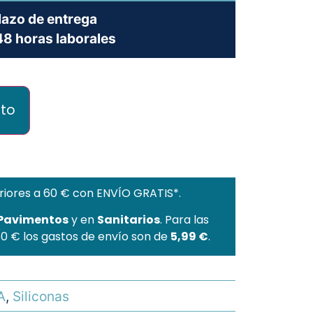
lazo de entrega
8 horas laborales
ito
riores a 60 € con ENVÍO GRATIS*.
 Pavimentos
y en
Sanitarios
. Para las
60 € los gastos de envío son de
5,99 €
.
A
,
Siliconas