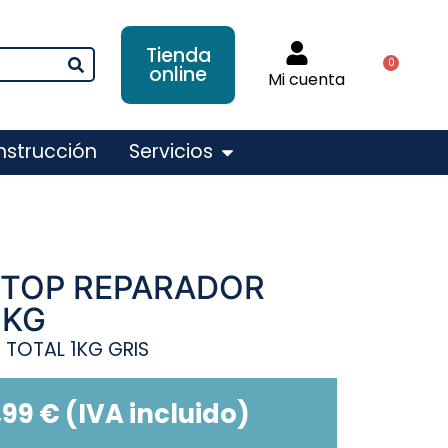
Tienda
0
online
Mi cuenta
nstrucción
Servicios
STOP REPARADOR
 KG
TOTAL 1KG GRIS
,99
€
(IVA incluido)