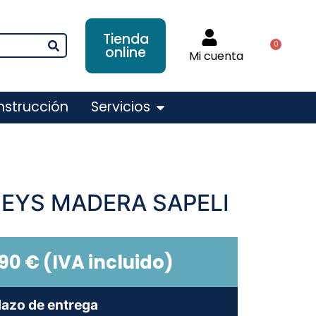
Tienda
0
online
Mi cuenta
nstrucción
Servicios
EYS MADERA SAPELI
,90
€
(IVA incluido)
lazo de entrega