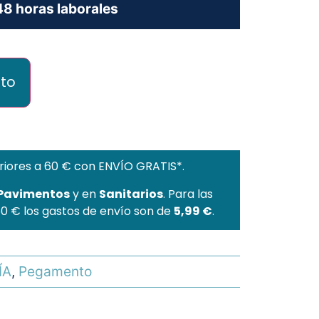
8 horas laborales
ito
riores a 60 € con ENVÍO GRATIS*.
 Pavimentos
y en
Sanitarios
. Para las
60 € los gastos de envío son de
5,99 €
.
ÍA
,
Pegamento