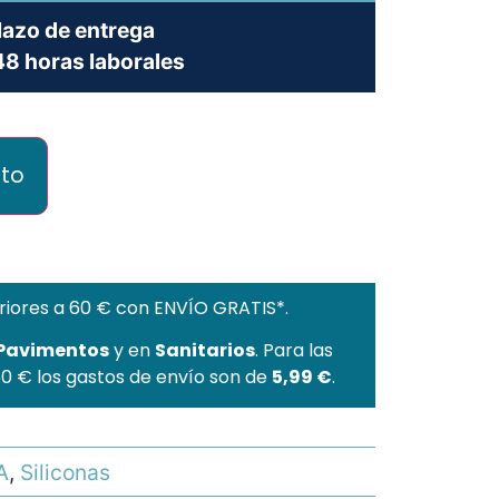
lazo de entrega
8 horas laborales
ito
riores a 60 € con ENVÍO GRATIS*.
 Pavimentos
y en
Sanitarios
. Para las
60 € los gastos de envío son de
5,99 €
.
A
,
Siliconas