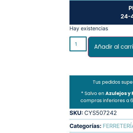
P
24-4
Hay existencias
Añadir al carr
Tus pedidos supe
* Salvo en
Azulejos y
compras inferiores a 
SKU:
CYS507242
Categorías:
FERRETERÍ