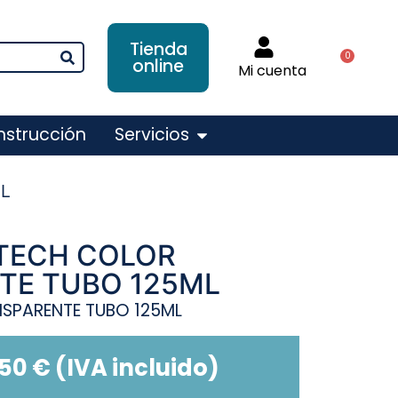
Tienda
0
online
Mi cuenta
nstrucción
Servicios
ML
 TECH COLOR
TE TUBO 125ML
NSPARENTE TUBO 125ML
,50
€
(IVA incluido)