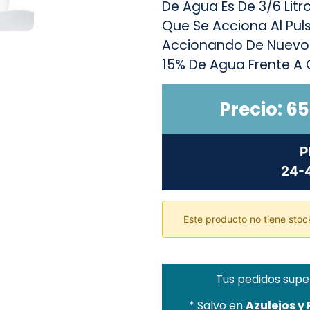
De Agua Es De 3/6 Litr
Que Se Acciona Al Pul
Accionando De Nuevo. 
15% De Agua Frente A 
Precio:
65
P
24-4
Este producto no tiene stock
Tus pedidos supe
* Salvo en
Azulejos y