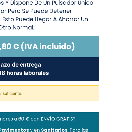
os Y Dispone De Un Pulsador Único
sar Pero Se Puede Detener
Esto Puede Llegar A Ahorrar Un
Otro Normal.
,80
€
(IVA incluido)
lazo de entrega
8 horas laborales
 suficiente.
riores a 60 € con ENVÍO GRATIS*.
 Pavimentos
y en
Sanitarios
. Para las