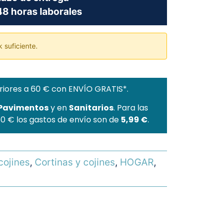
8 horas laborales
 suficiente.
riores a 60 € con ENVÍO GRATIS*.
 Pavimentos
y en
Sanitarios
. Para las
60 € los gastos de envío son de
5,99 €
.
cojines
,
Cortinas y cojines
,
HOGAR
,