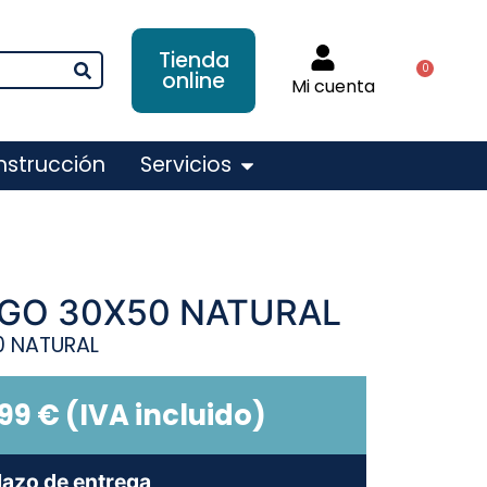
Tienda
0
online
Mi cuenta
nstrucción
Servicios
AGO 30X50 NATURAL
0 NATURAL
,99
€
(IVA incluido)
lazo de entrega