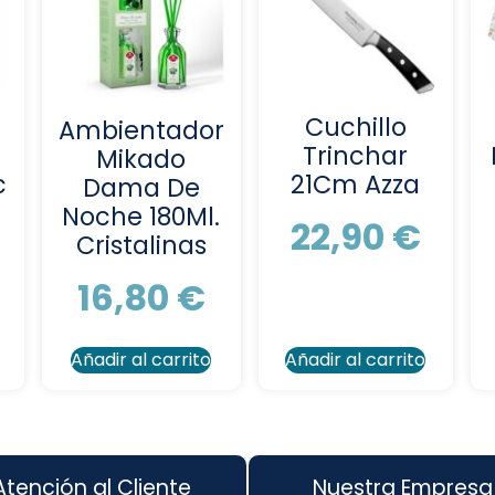
Cuchillo
Ambientador
Trinchar
Mikado
c
21Cm Azza
Dama De
Noche 180Ml.
22,90
€
Cristalinas
16,80
€
Añadir al carrito
Añadir al carrito
Atención al Cliente
Nuestra Empresa