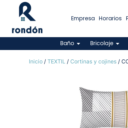
Empresa
Horarios
Baño
Bricolaje
Inicio
/
TEXTIL
/
Cortinas y cojines
/ C