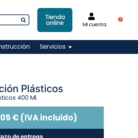
Tienda
0
online
Mi cuenta
nstrucción
Servicios
ión Plásticos
ticos 400 Ml.
,05
€
(IVA incluido)
lazo de entrega