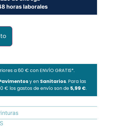
8 horas laborales
ito
riores a 60 € con ENVÍO GRATIS*.
 Pavimentos
y en
Sanitarios
. Para las
60 € los gastos de envío son de
5,99 €
.
inturas
S