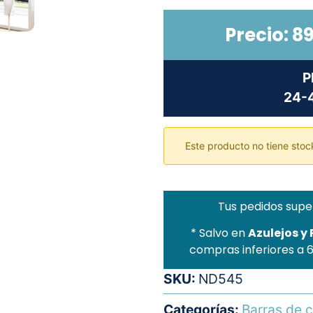
Precio:
89
P
24-4
Este producto no tiene stock
Tus pedidos supe
* Salvo en
Azulejos y
compras inferiores a 
SKU:
ND545
Categorías:
Barras de c