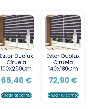
Estor Duolux
Estor Duolux
Ciruela
Ciruela
100X250Cm
140X180Cm
65,46
€
72,90
€
Añadir al carrito
Añadir al carrito