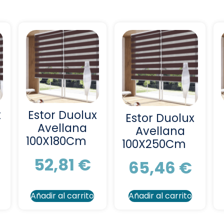
x
Estor Duolux
Estor Duolux
Avellana
Avellana
100X180Cm
100X250Cm
52,81
€
65,46
€
Añadir al carrito
Añadir al carrito