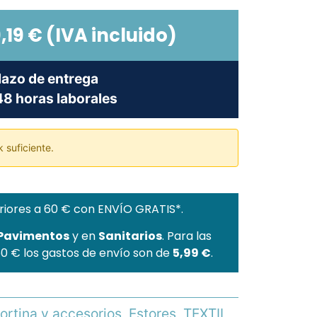
,19
€
(IVA incluido)
lazo de entrega
8 horas laborales
 suficiente.
riores a 60 € con ENVÍO GRATIS*.
 Pavimentos
y en
Sanitarios
. Para las
60 € los gastos de envío son de
5,99 €
.
ortina y accesorios
,
Estores
,
TEXTIL