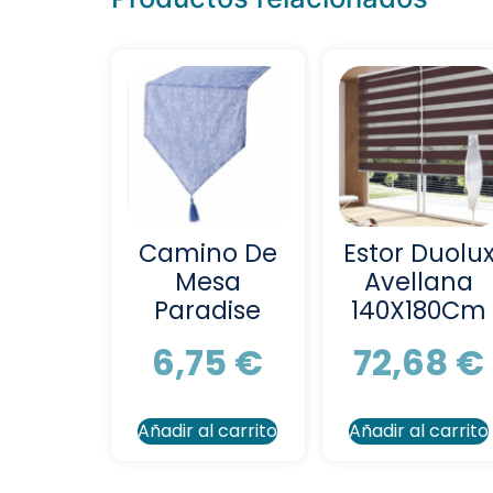
Camino De
Estor Duolu
Mesa
Avellana
Paradise
140X180Cm
6,75
€
72,68
€
Añadir al carrito
Añadir al carrito