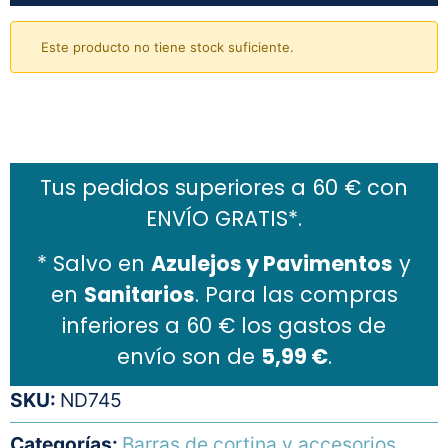
Este producto no tiene stock suficiente.
Añadir al carrito
Tus pedidos superiores a 60 € con
ENVÍO GRATIS*.
* Salvo en
Azulejos y Pavimentos
y
en
Sanitarios
. Para las compras
inferiores a 60 € los gastos de
envío son de
5,99 €
.
SKU:
ND745
Categorías:
Barras de cortina y accesorios
,