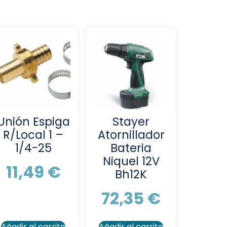
Unión Espiga
Stayer
R/Local 1 –
Atornillador
1/4-25
Bateria
Niquel 12V
11,49
€
Bh12K
72,35
€
Añadir al carrito
Añadir al carrito