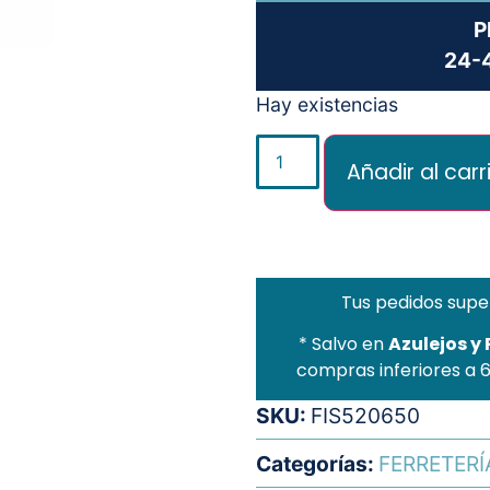
P
24-4
Hay existencias
Añadir al carr
Tus pedidos supe
* Salvo en
Azulejos y
compras inferiores a 
SKU:
FIS520650
Categorías:
FERRETERÍ