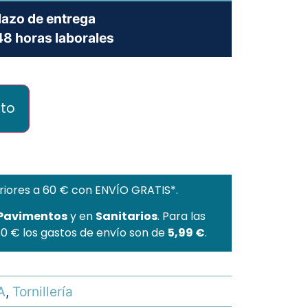
lazo de entrega
8 horas laborales
ito
riores a 60 € con ENVÍO GRATIS*.
 Pavimentos
y en
Sanitarios
. Para las
60 € los gastos de envío son de
5,99 €
.
A
,
Tornillería