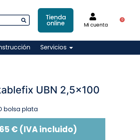
Tienda
0
online
Mi cuenta
nstrucción
Servicios
 kablefix UBN 2,5×100
O bolsa plata
,65
€
(IVA incluido)