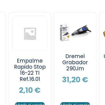
Dremel
Empalme
Grabador
Rapido Stop
290Jm
16-22 Tl
31,20
€
Ref.16.01
2,10
€
Añadir al carrito
Añadir al carrito