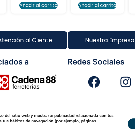
Añadir al carrito
Añadir al carrito
Atención al Cliente
Nuestra Empresa
iados a
Redes Sociales
so del sitio web y mostrarte publicidad relacionada con tus
eño Web
Política de Cookies
Política de Gestión
Políti
de tus hábitos de navegación (por ejemplo, páginas
© 2026 Rondón | Todos los derechos reservado