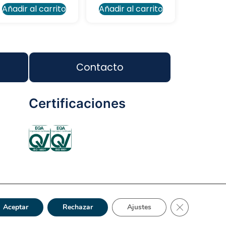
Añadir al carrito
Añadir al carrito
Contacto
Certificaciones
ca de Privacidad
Reciclaje
Tienda Online
Cerrar el bann
Aceptar
Rechazar
Ajustes
s