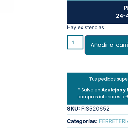
P
24-4
Hay existencias
Añadir al carr
Tus pedidos supe
* Salvo en
Azulejos y
compras inferiores a 
SKU:
FIS520652
Categorías:
FERRETERÍ