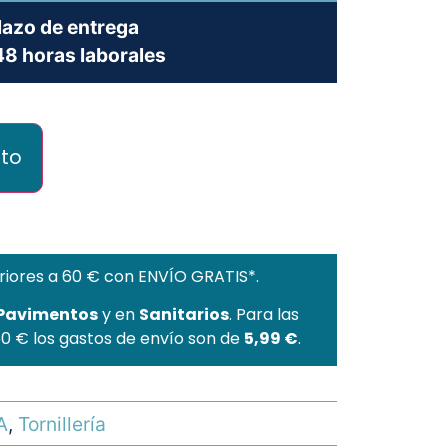
lazo de entrega
8 horas laborales
ito
riores a 60 € con ENVÍO GRATIS*.
 Pavimentos
y en
Sanitarios
. Para las
60 € los gastos de envío son de
5,99 €
.
A
,
Tornillería