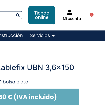
Tienda
0
online
Mi cuenta
nstrucción
Servicios
 kablefix UBN 3,6×150
O bolsa plata
,50
€
(IVA incluido)