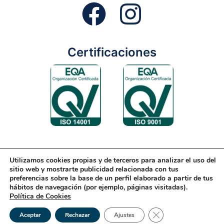
Certificaciones
Utilizamos cookies propias y de terceros para analizar el uso del
Aviso Legal
Condiciones Generales
Diseño Web
sitio web y mostrarte publicidad relacionada con tus
preferencias sobre la base de un perfil elaborado a partir de tus
Política de Cookies
Política de Gestión
hábitos de navegación (por ejemplo, páginas visitadas).
Política de Cookies
Política de Privacidad
Reciclaje
Tienda Online
Cerrar el banner de 
© 2026 Rondón | Todos los derechos reservados
Aceptar
Rechazar
Ajustes