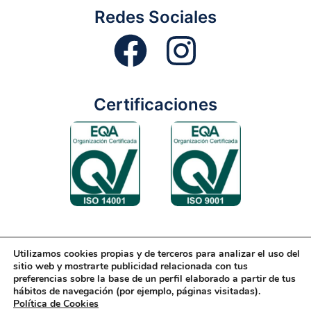
Redes Sociales
Certificaciones
Utilizamos cookies propias y de terceros para analizar el uso del
Aviso Legal
Condiciones Generales
Diseño Web
sitio web y mostrarte publicidad relacionada con tus
preferencias sobre la base de un perfil elaborado a partir de tus
Política de Cookies
Política de Gestión
hábitos de navegación (por ejemplo, páginas visitadas).
Política de Cookies
Política de Privacidad
Reciclaje
Tienda Online