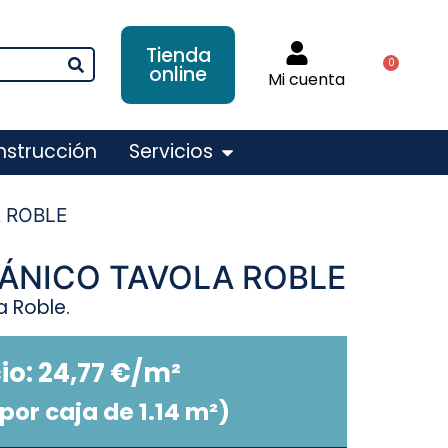
Tienda
0
online
Mi cuenta
nstrucción
Servicios
 ROBLE
ÁNICO TAVOLA ROBLE
a Roble.
io:
24,77
€
/m²
por caja de 1.14 m²)