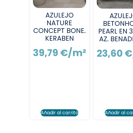
AZULEJO
AZULE
NATURE
BETONH
CONCEPT BONE.
PEARL EN 
KERABEN
AZ. BENA
39,79
€
/m²
23,60
€
(
42,97
€
por
(
25,49
€
caja de 1.08
caja de 
m²)
m²)
Añadir al carrito
Añadir al ca