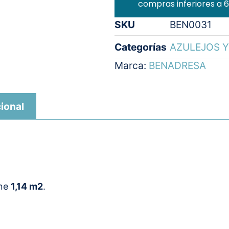
compras inferiores a 
SKU
BEN0031
Categorías
AZULEJOS Y
Marca:
BENADRESA
ional
ene
1,14 m2
.