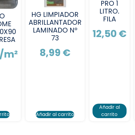
PRO 1
LITRO.
HG LIMPIADOR
JO
FILA
ABRILLANTADOR
OME
LAMINADO Nº
12,50
€
30X90
73
DRESA
8,99
€
/m²
por
1.08
Añadir al
rrito
Añadir al carrito
carrito