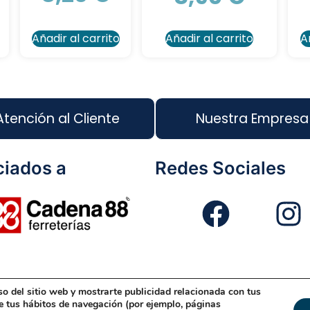
Añadir al carrito
Añadir al carrito
A
Atención al Cliente
Nuestra Empresa
iados a
Redes Sociales
so del sitio web y mostrarte publicidad relacionada con tus
eño Web
Política de Cookies
Política de Gestión
Políti
de tus hábitos de navegación (por ejemplo, páginas