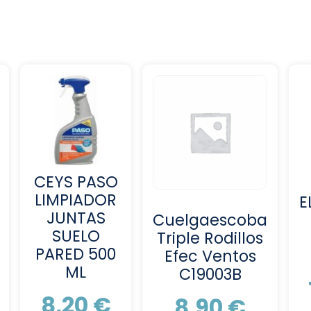
CEYS PASO
LIMPIADOR
E
JUNTAS
Cuelgaescoba
SUELO
Triple Rodillos
PARED 500
Efec Ventos
ML
C19003B
8,20
€
8,90
€