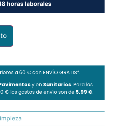
8 horas laborales
ito
riores a 60 € con ENVÍO GRATIS*.
 Pavimentos
y en
Sanitarios
. Para las
60 € los gastos de envío son de
5,99 €
.
limpieza