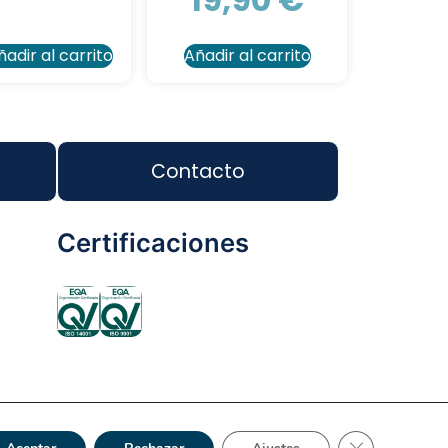
ñadir al carrito
Añadir al carrito
Contacto
Certificaciones
ca de Privacidad
Reciclaje
Tienda Online
Cerrar el bann