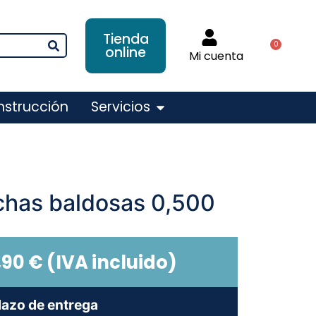
Tienda
0
online
Mi cuenta
nstrucción
Servicios
has baldosas 0,500
,90
€
(IVA incluido)
lazo de entrega