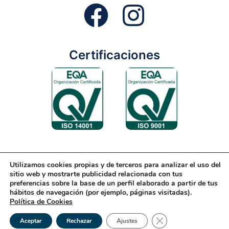
Certificaciones
Utilizamos cookies propias y de terceros para analizar el uso del
Aviso Legal
Condiciones Generales
Diseño Web
sitio web y mostrarte publicidad relacionada con tus
preferencias sobre la base de un perfil elaborado a partir de tus
Política de Cookies
Política de Gestión
hábitos de navegación (por ejemplo, páginas visitadas).
Política de Cookies
Política de Privacidad
Reciclaje
Tienda Online
Cerrar el banner de 
© 2026 Rondón | Todos los derechos reservados
Aceptar
Rechazar
Ajustes