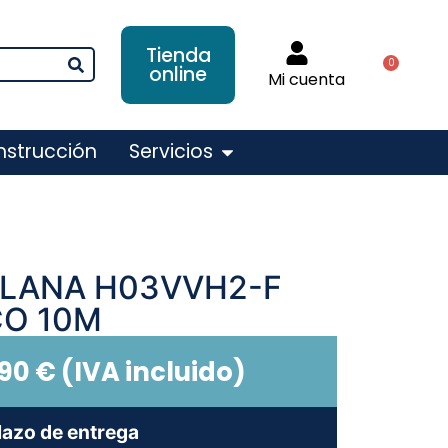
Tienda
0
online
Mi cuenta
nstrucción
Servicios
LANA H03VVH2-F
CO 10M
,90
€
(IVA incluido)
lazo de entrega