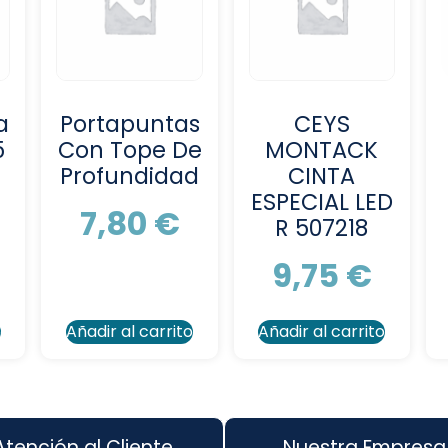
a
Portapuntas
CEYS
5
Con Tope De
MONTACK
Profundidad
CINTA
ESPECIAL LED
7,80
€
R 507218
9,75
€
o
Añadir al carrito
Añadir al carrito
Atención al Cliente
Nuestra Empresa