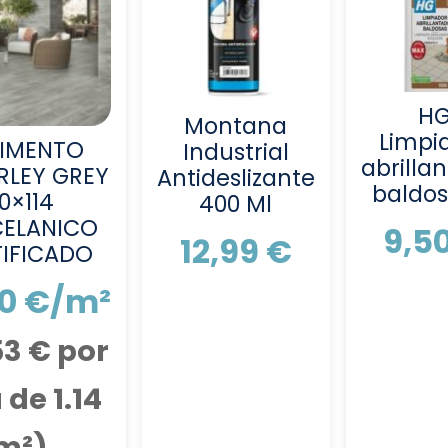
H
Montana
Limpi
IMENTO
Industrial
abrilla
RLEY GREY
Antideslizante
baldos
0×114
400 Ml
ELANICO
9,5
12,99
€
IFICADO
90
€
/m²
53
€
por
 de 1.14
m²)