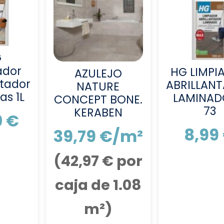
G
ador
HG LIMPI
AZULEJO
ntador
ABRILLAN
NATURE
as 1L
LAMINAD
CONCEPT BONE.
73
KERABEN
0
€
8,99
39,79
€
/m²
(
42,97
€
por
caja de 1.08
m²)