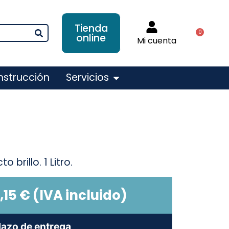
Tienda
0
online
Mi cuenta
nstrucción
Servicios
brillo. 1 Litro.
,15
€
(IVA incluido)
lazo de entrega