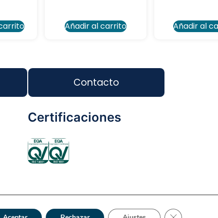
carrito
Añadir al carrito
Añadir al ca
Contacto
Certificaciones
ca de Privacidad
Reciclaje
Tienda Online
Cerrar el bann
Aceptar
Rechazar
Ajustes