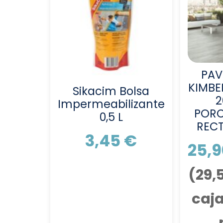
PAV
KIMBE
Sikacim Bolsa
2
Impermeabilizante
PORC
0,5 L
RECT
3,45
€
25,
(
29,
caja