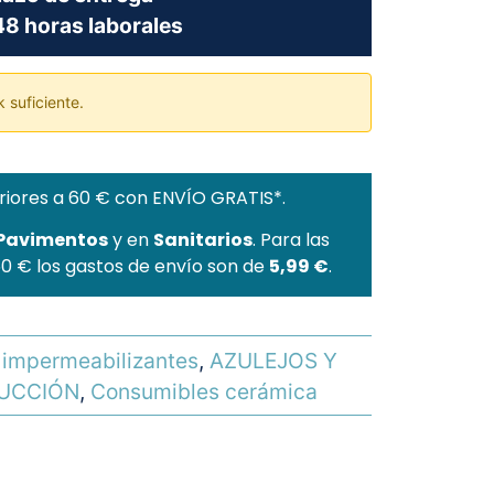
8 horas laborales
 suficiente.
riores a 60 € con ENVÍO GRATIS*.
 Pavimentos
y en
Sanitarios
. Para las
60 € los gastos de envío son de
5,99 €
.
e impermeabilizantes
,
AZULEJOS Y
UCCIÓN
,
Consumibles cerámica