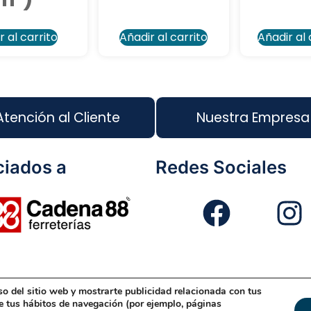
r al carrito
Añadir al carrito
Añadir al 
Atención al Cliente
Nuestra Empresa
iados a
Redes Sociales
so del sitio web y mostrarte publicidad relacionada con tus
eño Web
Política de Cookies
Política de Gestión
Políti
de tus hábitos de navegación (por ejemplo, páginas