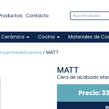
Productos
Contacto
Cerámica
Cocina
Materiales de Co
 impermeabilizantes
/ MATT
MATT
Cera de acabado efecto 
Precio:
33
P