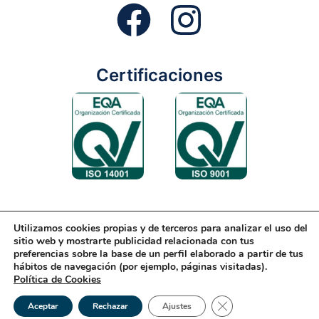
Certificaciones
Utilizamos cookies propias y de terceros para analizar el uso del
Aviso Legal
Condiciones Generales
Diseño Web
sitio web y mostrarte publicidad relacionada con tus
preferencias sobre la base de un perfil elaborado a partir de tus
Política de Cookies
Política de Gestión
hábitos de navegación (por ejemplo, páginas visitadas).
Política de Cookies
Política de Privacidad
Reciclaje
Tienda Online
Cerrar el banner de 
© 2026 Rondón | Todos los derechos reservados
Aceptar
Rechazar
Ajustes