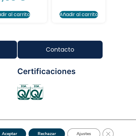
dir al carrito
Añadir al carrito
Contacto
Certificaciones
ca de Privacidad
Reciclaje
Tienda Online
Cerrar el bann
Aceptar
Rechazar
Ajustes