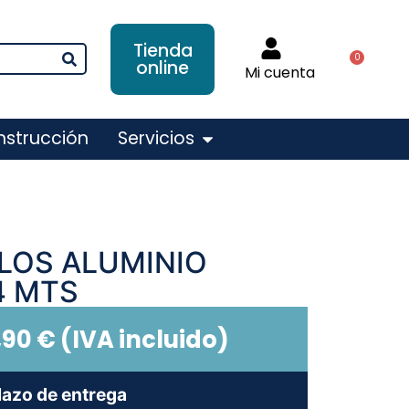
Tienda
0
online
Mi cuenta
nstrucción
Servicios
LOS ALUMINIO
4 MTS
,90
€
(IVA incluido)
lazo de entrega