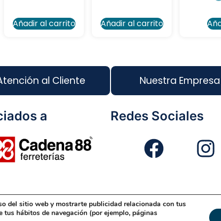
Añadir al carrito
Añadir al carrito
Aña
Atención al Cliente
Nuestra Empresa
iados a
Redes Sociales
so del sitio web y mostrarte publicidad relacionada con tus
eño Web
Política de Cookies
Política de Gestión
Políti
de tus hábitos de navegación (por ejemplo, páginas