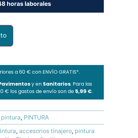
8 horas laborales
ito
riores a 60 € con ENVÍO GRATIS*.
 Pavimentos
y en
Sanitarios
. Para las
60 € los gastos de envío son de
5,99 €
.
 pintura
,
PINTURA
intura
,
accesorios tinajero
,
pintura