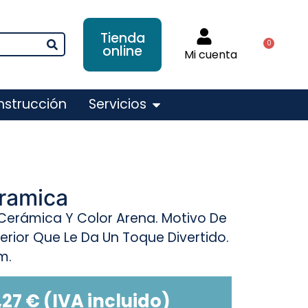
Tienda
0
online
Mi cuenta
nstrucción
Servicios
eramica
Cerámica Y Color Arena. Motivo De
erior Que Le Da Un Toque Divertido.
m.
,27
€
(IVA incluido)