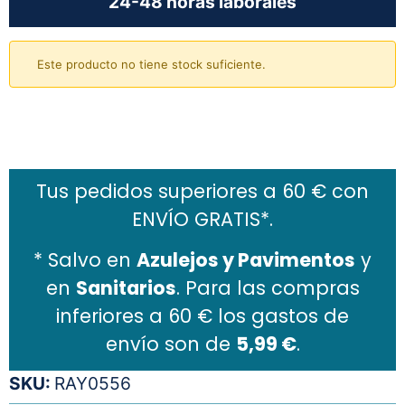
24-48 horas laborales
Este producto no tiene stock suficiente.
Añadir al carrito
Tus pedidos superiores a 60 € con
ENVÍO GRATIS*.
* Salvo en
Azulejos y Pavimentos
y
en
Sanitarios
. Para las compras
inferiores a 60 € los gastos de
envío son de
5,99 €
.
SKU:
RAY0556