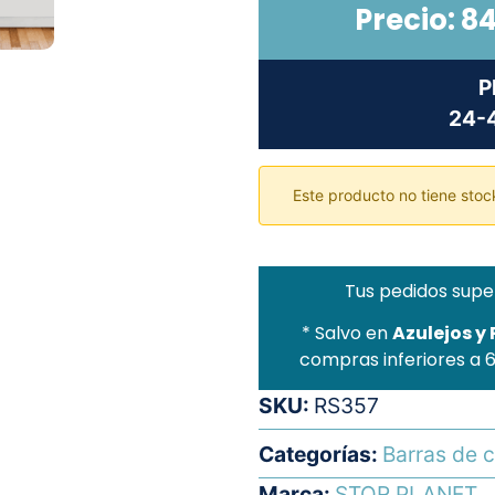
Precio:
84
P
24-4
Este producto no tiene stock
Tus pedidos supe
* Salvo en
Azulejos y
compras inferiores a 
SKU:
RS357
Categorías:
Barras de c
Marca:
STOR PLANET