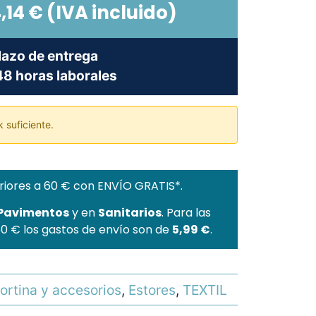
,14
€
(IVA incluido)
lazo de entrega
8 horas laborales
 suficiente.
riores a 60 € con ENVÍO GRATIS*.
 Pavimentos
y en
Sanitarios
. Para las
60 € los gastos de envío son de
5,99 €
.
ortina y accesorios
,
Estores
,
TEXTIL