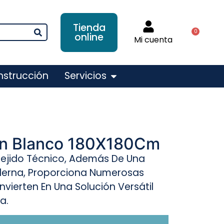
Tienda
0
online
Mi cuenta
nstrucción
Servicios
en Blanco 180X180Cm
 Tejido Técnico, Además De Una
oderna, Proporciona Numerosas
vierten En Una Solución Versátil
a.