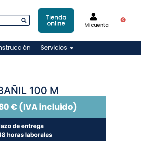
Tienda
0
online
Mi cuenta
nstrucción
Servicios
BAÑIL 100 M
,80
€
(IVA incluido)
lazo de entrega
8 horas laborales