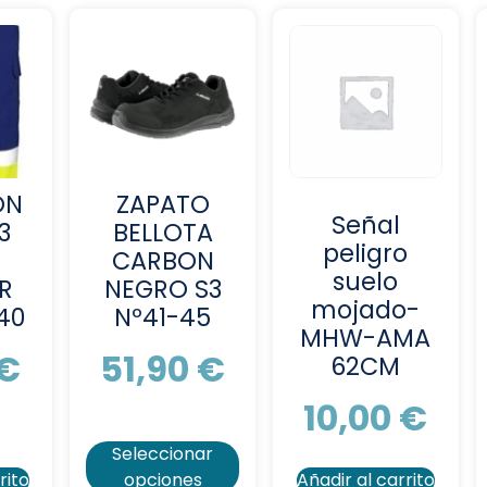
ON
ZAPATO
Señal
3
BELLOTA
peligro
CARBON
suelo
R
NEGRO S3
mojado-
40
Nº41-45
MHW-AMA
€
51,90
€
62CM
10,00
€
Seleccionar
rito
opciones
Añadir al carrito