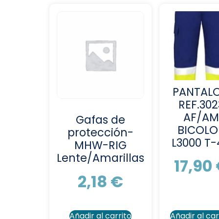
PANTAL
REF.302
AF/AM
Gafas de
BICOLO
protección-
L3000 T-
MHW-RIG
Lente/Amarillas
17,90
2,18
€
Añadir al carrito
Añadir al car