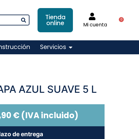
Tienda
0
online
Mi cuenta
nstrucción
Servicios
APA AZUL SUAVE 5 L
,90
€
(IVA incluido)
lazo de entrega