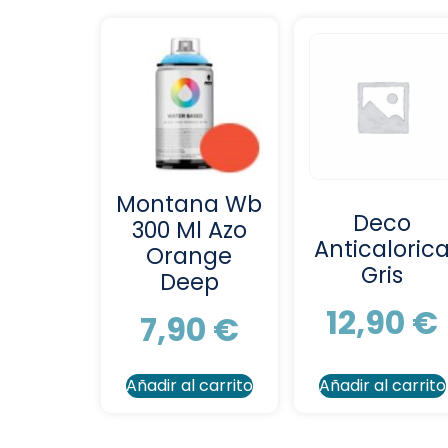
Montana Wb
Deco
300 Ml Azo
Anticaloric
Orange
Gris
Deep
12,90
€
7,90
€
Añadir al carrito
Añadir al carrito