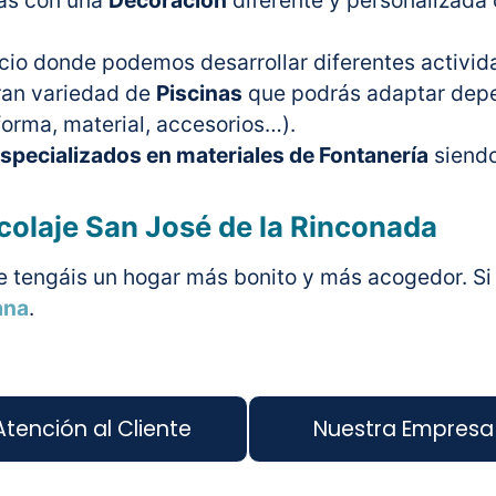
tas con una
Decoración
diferente y personalizada 
cio donde podemos desarrollar diferentes activid
ran variedad de
Piscinas
que podrás adaptar depe
forma, material, accesorios…).
specializados en materiales de Fontanería
siendo
colaje San José de la Rinconada
tengáis un hogar más bonito y más acogedor. Si 
ana
.
Atención al Cliente
Nuestra Empresa