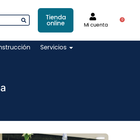
Tienda
0
online
Mi cuenta
nstrucción
Servicios
da