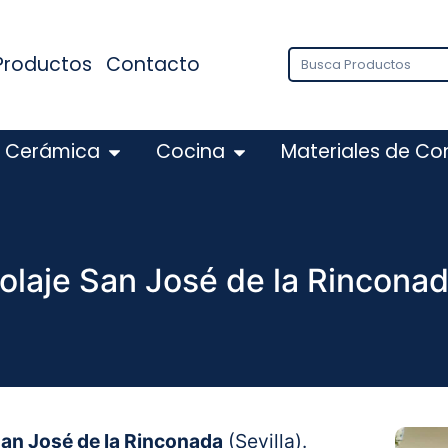
Productos
Contacto
Cerámica
Cocina
Materiales de Co
olaje San José de la Rincona
an José de la Rinconada
(Sevilla).