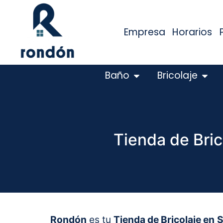
Empresa
Horarios
Baño
Bricolaje
Tienda de Bric
Rondón
es tu
Tienda de Bricolaje en
S