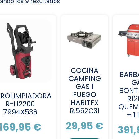
ando los 9 resultados
COCINA
BARB
CAMPING
G
GAS 1
BONT
FUEGO
DROLIMPIADORA
R12
HABITEX
R-H2200
QUEM
R.552C31
7994X536
+ 1 
29,95
€
169,95
€
391