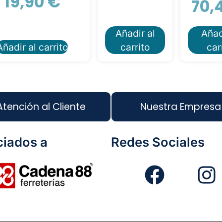
19,90
€
70,
Añadir al
Añad
Añadir al carrito
carrito
car
Atención al Cliente
Nuestra Empresa
iados a
Redes Sociales