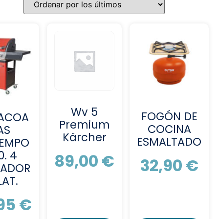
Wv 5
FOGÓN DE
ACOA
Premium
COCINA
AS
Kärcher
ESMALTADO
EMPO
0. 4
89,00
€
32,90
€
ADOR
LAT.
,95
€