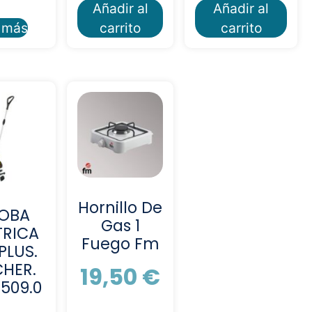
Añadir al
Añadir al
 más
carrito
carrito
Hornillo De
OBA
Gas 1
TRICA
Fuego Fm
PLUS.
HER.
19,50
€
-509.0