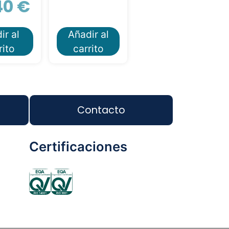
40
€
ir al
Añadir al
rito
carrito
Contacto
Certificaciones