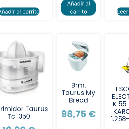
Añadir al
Añadir al carrito
carrito
Leer
Brm.
ESC
Taurus My
ELEC
Bread
K 55 
rimidor Taurus
KARC
98,75
€
Tc-350
1.258