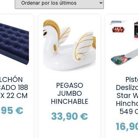
LCHÓN
Pis
PEGASO
ADO 188
Desliz
JUMBO
 X 22 CM
Star 
HINCHABLE
Hinch
,95
€
549
33,90
€
16,9