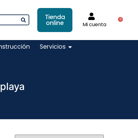
Tienda
0
online
Mi cuenta
nstrucción
Servicios
 playa