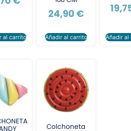
,70
€
19,7
24,90
€
 al carrito
Añadir al carrito
Añadir al 
CHONETA
Colchoneta
ANDY