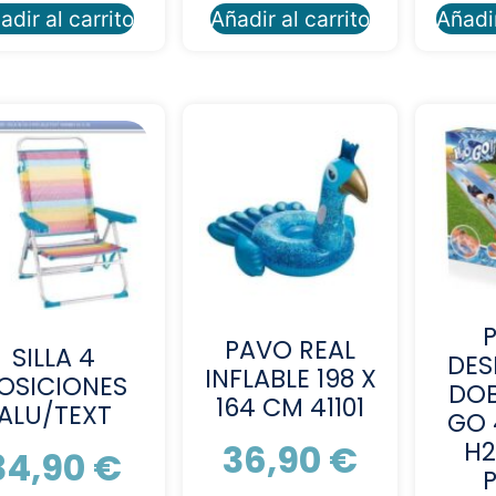
adir al carrito
Añadir al carrito
Añadir
PAVO REAL
SILLA 4
DES
INFLABLE 198 X
OSICIONES
DOB
164 CM 41101
ALU/TEXT
GO 
H2
36,90
€
34,90
€