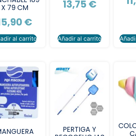
11
13,75
€
X 79 CM
15,90
€
adir al carrito
Añadir al carrito
Añadir
COL
PERTIGA Y
MANGUERA
C