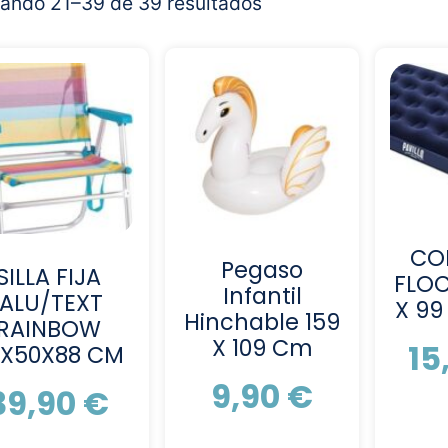
ando 21–39 de 39 resultados
CO
Pegaso
SILLA FIJA
FLOC
Infantil
.ALU/TEXT
X 99
Hinchable 159
RAINBOW
X 109 Cm
15
7X50X88 CM
9,90
€
39,90
€