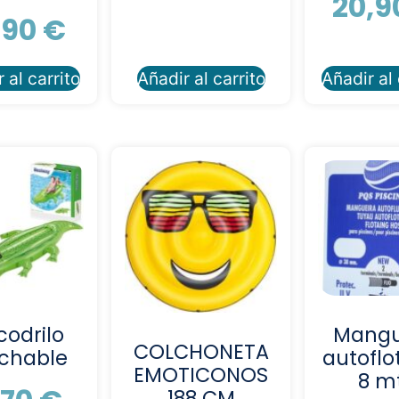
20,
,90
€
 al carrito
Añadir al carrito
Añadir al 
codrilo
Mang
COLCHONETA
chable
autoflo
EMOTICONOS
8 m
188 CM