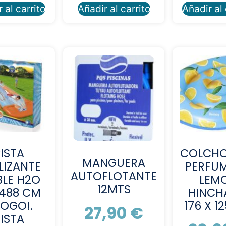
 al carrito
Añadir al carrito
Añadir al 
PISTA
COLCH
MANGUERA
LIZANTE
PERFU
AUTOFLOTANTE
LE H2O
LEM
12MTS
488 CM
HINCH
OGO!.
176 X 1
27,90
€
PISTA