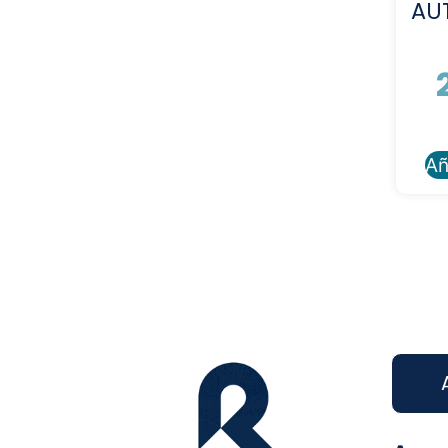
AU
Añ