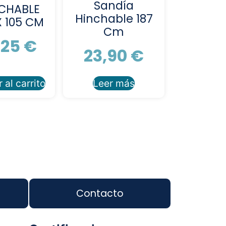
Sandía
CHABLE
Hinchable 187
X 105 CM
Cm
,25
€
23,90
€
 al carrito
Leer más
Contacto