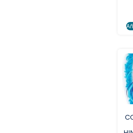
Añ
C
HI