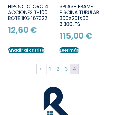
HIPOOL CLORO 4
SPLASH FRAME
ACCIONES T-100
PISCINA TUBULAR
BOTE 1KG 167322
300X201X66
3.300LTS
12,60
€
115,00
€
Añadir al carrito
Leer más
←
1
2
3
4