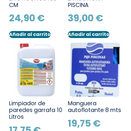
CM
PISCINA
24,90
€
39,00
€
Añadir al carrito
Añadir al carrito
Limpiador de
Manguera
paredes garrafa 10
autoflotante 8 mts
Litros
19,75
€
17,75
€