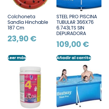
Colchoneta
STEEL PRO PISCINA
Sandía Hinchable
TUBULAR 366X76
187 Cm
6.743LTS SIN
DEPURADORA
23,90
€
109,00
€
Leer más
Añadir al carrito