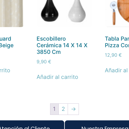
uard
Escobillero
Tabla Pa
Beige
Cerámica 14 X 14 X
Pizza Co
3850 Cm
12,90
€
9,90
€
rrito
Añadir al
Añadir al carrito
1
2
→
Atención al Cliente
Nuestra Empresa