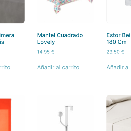
imera
Mantel Cuadrado
Estor Be
is
Lovely
180 Cm
14,95
€
23,50
€
rrito
Añadir al carrito
Añadir al