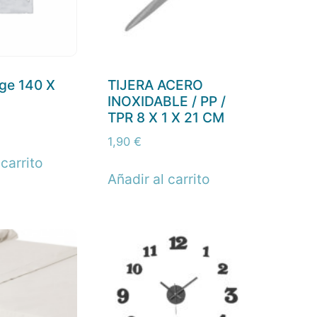
ige 140 X
TIJERA ACERO
INOXIDABLE / PP /
TPR 8 X 1 X 21 CM
1,90
€
 carrito
Añadir al carrito