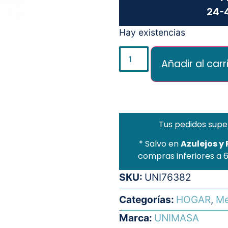
24-4
Hay existencias
Añadir al carr
Tus pedidos supe
* Salvo en
Azulejos y
compras inferiores a 
SKU:
UNI76382
Categorías:
HOGAR
,
Me
Marca:
UNIMASA