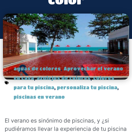
aguas de colores
,
Aprovechar el verano
en casa
,
azulejos de colores
,
colores
para tu piscina
,
personaliza tu piscina
,
piscinas en verano
El verano es sinónimo de piscinas, y ¿si
pudiéramos llevar la experiencia de tu piscina