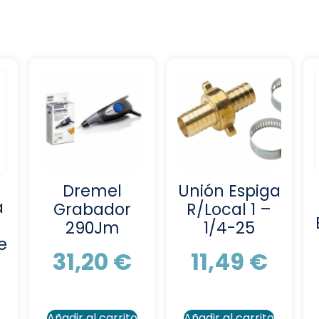
Dremel
Unión Espiga
a
Grabador
R/Local 1 –
290Jm
1/4-25
e
31,20
€
11,49
€
Añadir al carrito
Añadir al carrito