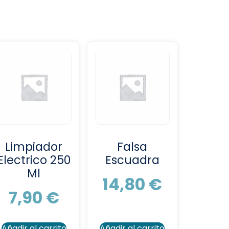
Limpiador
Falsa
Electrico 250
Escuadra
Ml
14,80
€
7,90
€
Añadir al carrito
Añadir al carrito