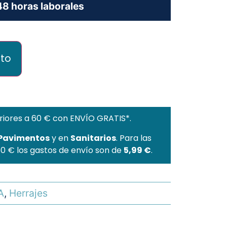
8 horas laborales
ito
riores a 60 € con ENVÍO GRATIS*.
 Pavimentos
y en
Sanitarios
. Para las
60 € los gastos de envío son de
5,99 €
.
A
,
Herrajes