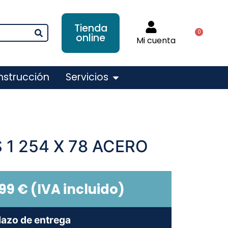
Tienda
0
online
Mi cuenta
nstrucción
Servicios
1 254 X 78 ACERO
,99
€
(IVA incluido)
lazo de entrega