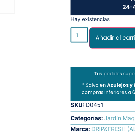
24-4
Hay existencias
Añadir al carr
Tus pedidos supe
* Salvo en
Azulejos y
compras inferiores a 
SKU:
D0451
Categorías:
Jardín Maq
Marca:
DRIP&FRESH (A