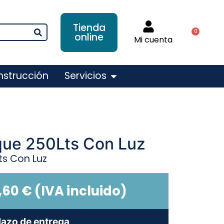
Tienda
0
online
Mi cuenta
nstrucción
Servicios
ue 250Lts Con Luz
s Con Luz
,60
€
(IVA incluido)
lazo de entrega