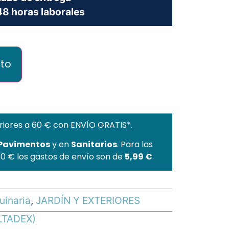
8 horas laborales
ito
riores a 60 € con ENVÍO GRATIS*.
 Pavimentos
y en
Sanitarios
. Para las
60 € los gastos de envío son de
5,99 €
.
uinaria
,
JARDÍN Y EXTERIORES
LTADEX)