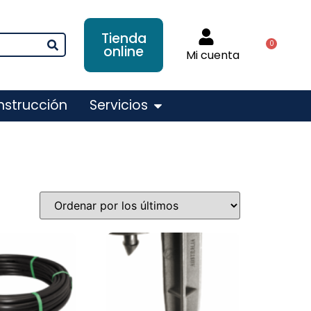
Tienda
0
online
Mi cuenta
nstrucción
Servicios