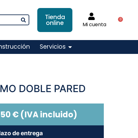
Tienda
0
online
Mi cuenta
nstrucción
Servicios
RMO DOBLE PARED
,50
€
(IVA incluido)
lazo de entrega