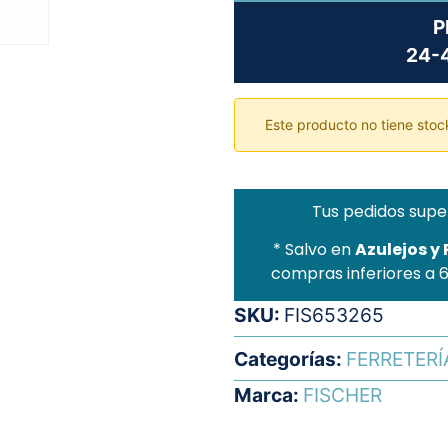
P
24-4
Este producto no tiene stock
Tus pedidos supe
* Salvo en
Azulejos y
compras inferiores a 
SKU:
FIS653265
Categorías:
FERRETERÍ
Marca:
FISCHER