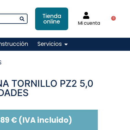
Tienda
0
online
Mi cuenta
nstrucción
Servicios
S
A TORNILLO PZ2 5,0
IDADES
,89
€
(IVA incluido)